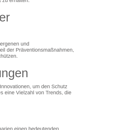
zu erhalten.
er
lergenen und
teil der Präventionsmaßnahmen,
chützen.
ungen
e Innovationen, um den Schutz
s eine Vielzahl von Trends, die
narien einen bedeutenden