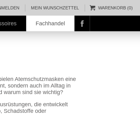
NMELDEN
MEIN WUNSCHZETTEL
WARENKORB (0)
ssoires
Fachhandel
Facebook
schließen
 spielen Atemschutzmasken eine
t, sondern auch im Alltag in
 warum sind sie wichtig?
rüstungen, die entwickelt
b, Schadstoffe oder