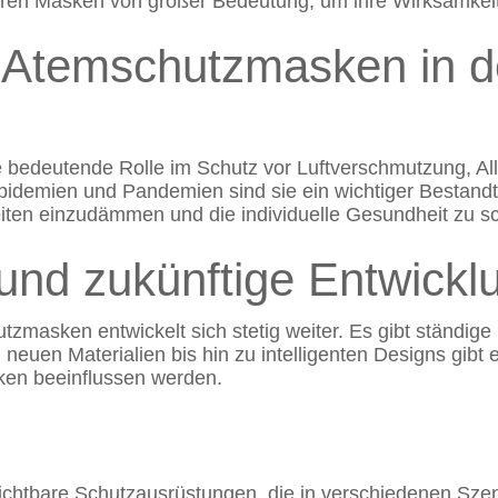
en Masken von großer Bedeutung, um ihre Wirksamkeit 
n Atemschutzmasken in d
 bedeutende Rolle im Schutz vor Luftverschmutzung, Al
pidemien und Pandemien sind sie ein wichtiger Bestand
iten einzudämmen und die individuelle Gesundheit zu s
und zukünftige Entwickl
tzmasken entwickelt sich stetig weiter. Es gibt ständig
euen Materialien bis hin zu intelligenten Designs gibt e
ken beeinflussen werden.
chtbare Schutzausrüstungen, die in verschiedenen Sze