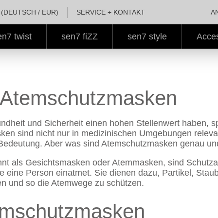
ber wiederbefüllbar für jeden Duft
(DEUTSCH / EUR)
SERVICE + KONTAKT
A
en7 twist
sen7 fiZZ
sen7 style
Acce
n Atemschutzmasken
sundheit und Sicherheit einen hohen Stellenwert haben,
ken sind nicht nur in medizinischen Umgebungen relevan
 Bedeutung. Aber was sind Atemschutzmasken genau und
t als Gesichtsmasken oder Atemmasken, sind Schutzaus
die eine Person einatmet. Sie dienen dazu, Partikel, Stau
en und so die Atemwege zu schützen.
emschutzmasken