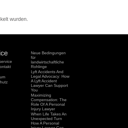
kelt wurden.
ice
Neue Bedingungen
für
ervice
landwirtschaftliche
ontakt
Rohlinge
Lyft Accidents And
Legal Advocacy: How
sum
A Lyft Accident
hutz
Lawyer Can Support
You
Maximizing
Compensation: The
Role Of A Personal
Injury Lawyer
When Life Takes An
Unexpected Turn
How A Personal
Injury Lawyer Can