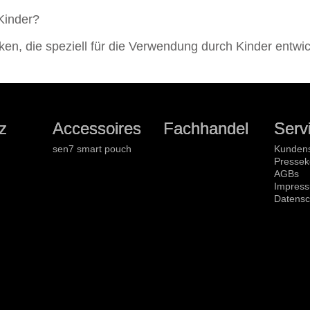
 Kinder?
en, die speziell für die Verwendung durch Kinder entwic
z
Accessoires
Fachhandel
Serv
sen7 smart pouch
Kundens
Pressek
AGBs
Impres
Datensc