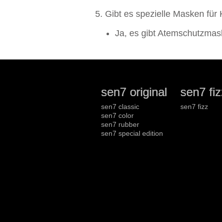
5. Gibt es spezielle Masken für
Ja, es gibt Atemschutzmask
sen7 original
sen7 fiz
sen7 classic
sen7 fizz
sen7 color
sen7 rubber
sen7 special edition