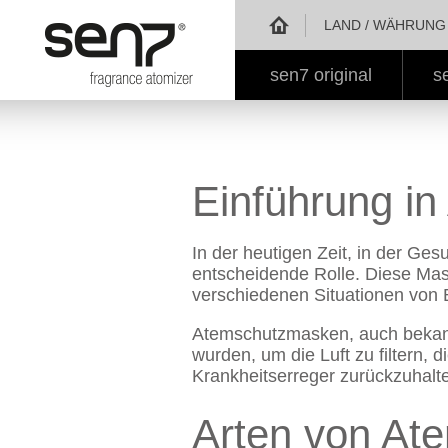
sen7 - Parfümzerstäu
LAND / WÄHRUNG 
sen7 original
s
Einführung i
In der heutigen Zeit, in der Ge
entscheidende Rolle. Diese Mas
verschiedenen Situationen von
Atemschutzmasken, auch bekann
wurden, um die Luft zu filtern, 
Krankheitserreger zurückzuhalt
Arten von At