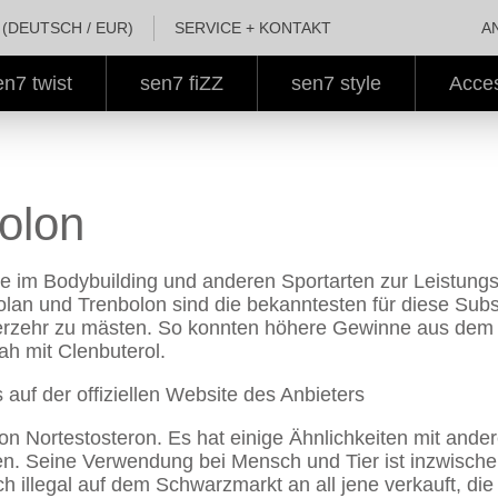
ber wiederbefüllbar für jeden Duft
(DEUTSCH / EUR)
SERVICE + KONTAKT
A
en7 twist
sen7 fiZZ
sen7 style
Acce
olon
die im Bodybuilding und anderen Sportarten zur Leistung
an und Trenbolon sind die bekanntesten für diese Subs
Verzehr zu mästen. So konnten höhere Gewinne aus dem V
h mit Clenbuterol.
s auf der offiziellen Website des Anbieters
on Nortestosteron. Es hat einige Ähnlichkeiten mit ander
en. Seine Verwendung bei Mensch und Tier ist inzwischen
h illegal auf dem Schwarzmarkt an all jene verkauft, d