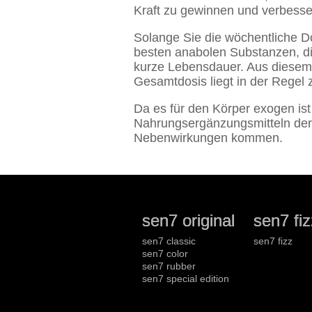
Kraft zu gewinnen und verbesser
Solange Sie die wöchentliche D
besten anabolen Substanzen, die
kurze Lebensdauer. Aus diesem 
Gesamtdosis liegt in der Regel
Da es für den Körper exogen ist 
Nahrungsergänzungsmitteln der F
Nebenwirkungen kommen.
sen7 original
sen7 fiz
sen7 classic
sen7 fizz
sen7 color
sen7 rubber
sen7 special edition