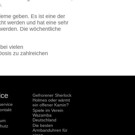
.
leme geben. Es ist eine der
icht werden und hat eine sehr
 werden. Die wöchentliche
bei vielen
Dosis zu zahlreichen
ice
Gefrorener Sherlock
Holmes oder wärmt
ervice
ein offener Kamin?
ontakt
Spiele im Verein
Wazamba
Deutschland
sum
Die besten
hutz
Armbanduhren für