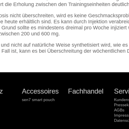
t die Erholung zwischen den Trainingseinheiten deutlich
osis nicht überschreiten, wird es keine Geschmacksprob
 heute erhältlich sind. Es kann durch Injektion verabre
Grund sollte es mindestens dreimal pro Woche injiziert
 zwischen 200 und 600 mg.
und nicht auf natürliche Weise synthetisiert wird, wie es 
all ist, kann es bei Überschreitung der wöchentlichen 
z
Accessoires
Fachhandel
Serv
sen7 smart pouch
Kundens
Pressek
AGBs
Impres
Datensc