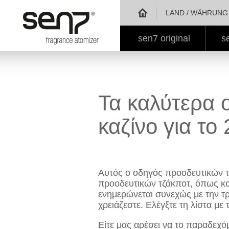
sen7 - Parfümzerstäu
LAND / WÄHRUNG 
sen7 original
s
Τα καλύτερα o
καζίνο για το
Αυτός ο οδηγός προοδευτικών τ
προοδευτικών τζάκποτ, όπως κου
ενημερώνεται συνεχώς με την τρέ
χρειάζεστε. Ελέγξτε τη λίστα με
Είτε μας αρέσει να το παραδεχόμα