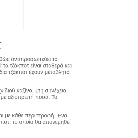
τ
καθώς αντιπροσωπεύει τα
τα τζάκποτ είναι σταθερά και
ίδια τζάκποτ έχουν μεταβλητά
ιδιού καζίνο. Στη συνέχεια,
ς με αξιοπρεπή ποσά. Το
ται με κάθε περιστροφή. Ένα
ποτ, το οποίο θα απονεμηθεί