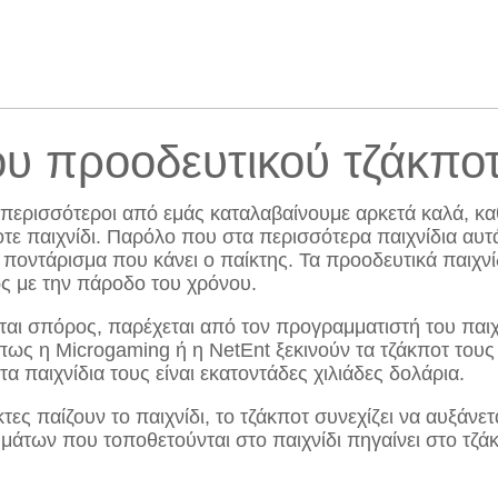
υ προοδευτικού τζάκπο
οι περισσότεροι από εμάς καταλαβαίνουμε αρκετά καλά, 
ε παιχνίδι. Παρόλο που στα περισσότερα παιχνίδια αυτά 
ο ποντάρισμα που κάνει ο παίκτης. Τα προοδευτικά παιχν
ς με την πάροδο του χρόνου.
ται σπόρος, παρέχεται από τον προγραμματιστή του παιχν
όπως η Microgaming ή η NetEnt ξεκινούν τα τζάκποτ του
α παιχνίδια τους είναι εκατοντάδες χιλιάδες δολάρια.
κτες παίζουν το παιχνίδι, το τζάκποτ συνεχίζει να αυξάνε
άτων που τοποθετούνται στο παιχνίδι πηγαίνει στο τζάκ