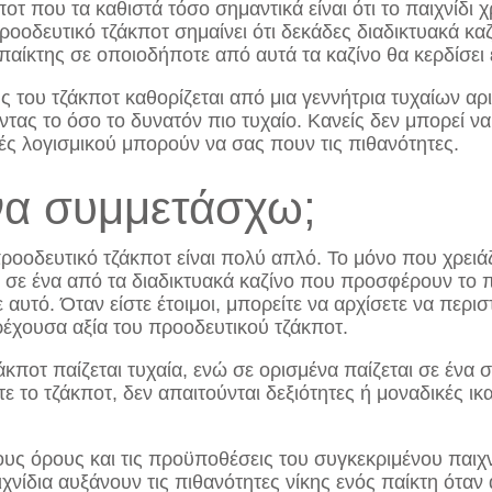
τ που τα καθιστά τόσο σημαντικά είναι ότι το παιχνίδι χ
ροοδευτικό τζάκποτ σημαίνει ότι δεκάδες διαδικτυακά καζί
 παίκτης σε οποιοδήποτε από αυτά τα καζίνο θα κερδίσει
 του τζάκποτ καθορίζεται από μια γεννήτρια τυχαίων αρ
ώντας το όσο το δυνατόν πιο τυχαίο. Κανείς δεν μπορεί ν
ές λογισμικού μπορούν να σας πουν τις πιθανότητες.
α συμμετάσχω;
 προοδευτικό τζάκποτ είναι πολύ απλό. Το μόνο που χρειάζ
σε ένα από τα διαδικτυακά καζίνο που προσφέρουν το πα
 αυτό. Όταν είστε έτοιμοι, μπορείτε να αρχίσετε να περι
ρέχουσα αξία του προοδευτικού τζάκποτ.
άκποτ παίζεται τυχαία, ενώ σε ορισμένα παίζεται σε ένα 
ε το τζάκποτ, δεν απαιτούνται δεξιότητες ή μοναδικές ικα
τους όρους και τις προϋποθέσεις του συγκεκριμένου παιχν
ίδια αυξάνουν τις πιθανότητες νίκης ενός παίκτη όταν